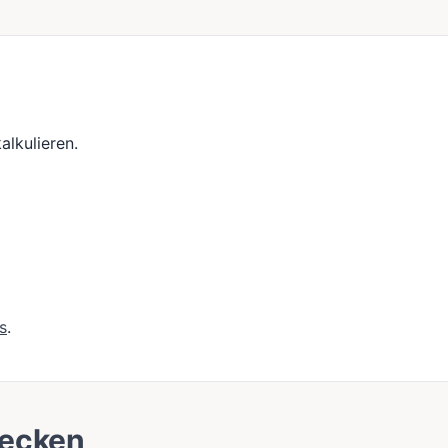
alkulieren.
s
.
decken