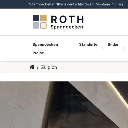
Spanndecken in NRW & deutschlandweit · Montage in 1 Tag
Spanndecken
Standorte
Bilder
Preise
Startseite
Zülpich