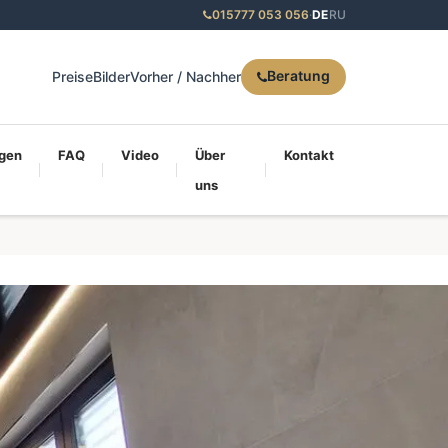
015777 053 056
·
DE
RU
Beratung
Preise
Bilder
Vorher / Nachher
gen
FAQ
Video
Über
Kontakt
uns