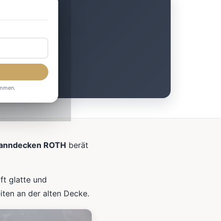
h
ommen.
anndecken ROTH
berät
ft glatte und
ten an der alten Decke.