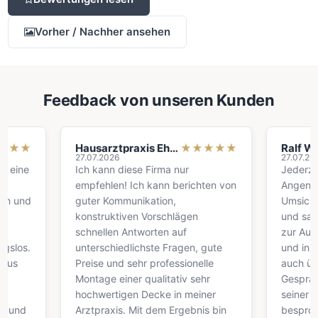
Vorher / Nachher ansehen
Feedback von unseren Kunden
★
Hausarztpraxis Ehrhardt
★
★
★
★
★
Ralf Wiese
27.07.2026
27.07.2026
e
Ich kann diese Firma nur
Jederzeit ger
empfehlen! Ich kann berichten von
Angenehme M
nd
guter Kommunikation,
Umsichtig und
konstruktiven Vorschlägen
und sauber. D
schnellen Antworten auf
zur Ausführu
s.
unterschiedlichste Fragen, gute
und in einem 
Preise und sehr professionelle
auch über ein
Montage einer qualitativ sehr
Gespräch mit
hochwertigen Decke in meiner
seiner Frau a
d
Arztpraxis. Mit dem Ergebnis bin
besprochen. 