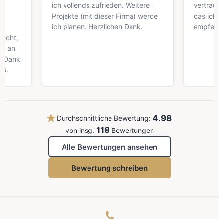
ich vollends zufrieden. Weitere
vertrauensw
Projekte (mit dieser Firma) werde
das ich auf je
ich planen. Herzlichen Dank.
empfehlen ka
,
k
★
4.98
Durchschnittliche Bewertung:
118
von insg.
Bewertungen
Alle Bewertungen ansehen
Bewertung schreiben