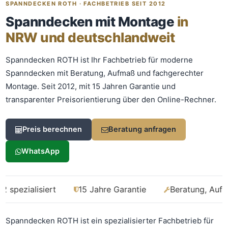
Was kostet meine neue
SPANNDECKEN ROTH · FACHBETRIEB SEIT 2012
Spanndecke?
Spanndecken mit Montage
in
Unverbindlich · kostenlos · ohne Anmeldung
NRW und deutschlandweit
Richtwert sofort sehen
Spanndecken ROTH ist Ihr Fachbetrieb für moderne
Spanndecken mit Beratung, Aufmaß und fachgerechter
Ausführliche Beratung
Montage. Seit 2012, mit 15 Jahren Garantie und
Professionelle Montage
transparenter Preisorientierung über den Online-Rechner.
Schnellrechner
Preis berechnen
Beratung anfragen
FLÄCHE (M²)
WhatsApp
Zum Rechner
isiert
15 Jahre Garantie
Beratung, Aufmaß und 
Fläche wird in den großen Rechner übernommen.
Spanndecken ROTH ist ein spezialisierter Fachbetrieb für