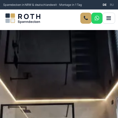
Spanndecken in NRW & deutschlandweit · Montage in 1 Tag
DE
RU