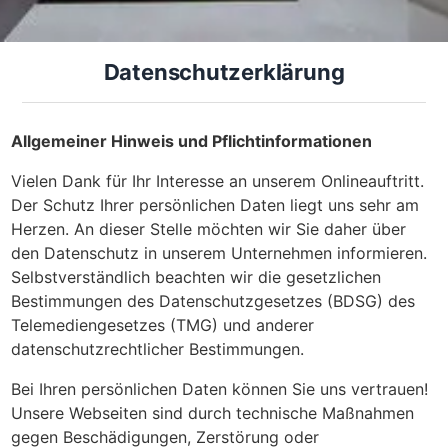
Was kostet meine neue
Datenschutzerklärung
Spanndecke?
Unverbindlich · kostenlos · ohne Anmeldung
Allgemeiner Hinweis und Pflichtinformationen
Richtwert sofort sehen
Vielen Dank für Ihr Interesse an unserem Onlineauftritt.
Der Schutz Ihrer persönlichen Daten liegt uns sehr am
Ausführliche Beratung
Herzen. An dieser Stelle möchten wir Sie daher über
Professionelle Montage
den Datenschutz in unserem Unternehmen informieren.
Selbstverständlich beachten wir die gesetzlichen
Schnellrechner
Bestimmungen des Datenschutzgesetzes (BDSG) des
Telemediengesetzes (TMG) und anderer
FLÄCHE (M²)
datenschutzrechtlicher Bestimmungen.
Bei Ihren persönlichen Daten können Sie uns vertrauen!
Unsere Webseiten sind durch technische Maßnahmen
Zum Rechner
gegen Beschädigungen, Zerstörung oder