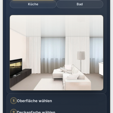
Fläche wird in den großen Rechner übernommen.
Küche
Bad
Oberfläche wählen
1
Deckenfarbe wählen
2