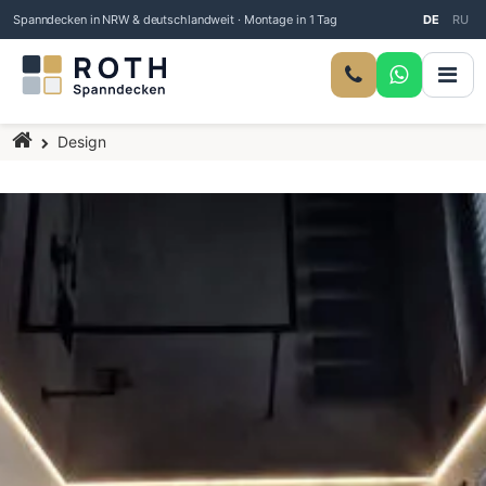
Spanndecken in NRW & deutschlandweit · Montage in 1 Tag
DE
RU
Startseite
Design