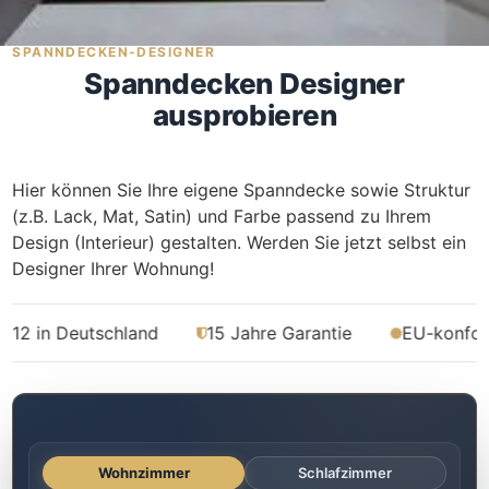
SPANNDECKEN-DESIGNER
Was kostet meine neue
Spanndecken Designer
Spanndecke?
ausprobieren
Unverbindlich · kostenlos · ohne Anmeldung
Hier können Sie Ihre eigene Spanndecke sowie Struktur
Richtwert sofort sehen
(z.B. Lack, Mat, Satin) und Farbe passend zu Ihrem
Ausführliche Beratung
Design (Interieur) gestalten. Werden Sie jetzt selbst ein
Professionelle Montage
Designer Ihrer Wohnung!
Schnellrechner
schland
15 Jahre Garantie
EU-konforme Material
FLÄCHE (M²)
Zum Rechner
Wohnzimmer
Schlafzimmer