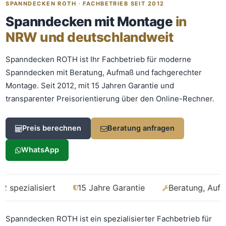
Was kostet meine neue
SPANNDECKEN ROTH · FACHBETRIEB SEIT 2012
Spanndecke?
Spanndecken mit Montage
in
Unverbindlich · kostenlos · ohne Anmeldung
NRW und deutschlandweit
Richtwert sofort sehen
Spanndecken ROTH ist Ihr Fachbetrieb für moderne
Spanndecken mit Beratung, Aufmaß und fachgerechter
Ausführliche Beratung
Montage. Seit 2012, mit 15 Jahren Garantie und
Professionelle Montage
transparenter Preisorientierung über den Online-Rechner.
Schnellrechner
Preis berechnen
Beratung anfragen
FLÄCHE (M²)
WhatsApp
Zum Rechner
isiert
15 Jahre Garantie
Beratung, Aufmaß und 
Fläche wird in den großen Rechner übernommen.
Spanndecken ROTH ist ein spezialisierter Fachbetrieb für