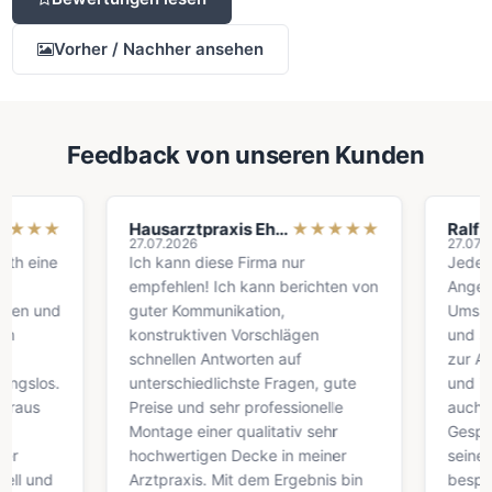
Vorher / Nachher ansehen
Feedback von unseren Kunden
★
★
Hausarztpraxis Ehrhardt
★
★
★
★
★
Ralf Wies
27.07.2026
27.07.2026
ine
Ich kann diese Firma nur
Jederzeit g
empfehlen! Ich kann berichten von
Angenehme 
und
guter Kommunikation,
Umsichtig u
konstruktiven Vorschlägen
und sauber.
schnellen Antworten auf
zur Ausführ
os.
unterschiedlichste Fragen, gute
und in eine
Preise und sehr professionelle
auch über e
Montage einer qualitativ sehr
Gespräch mi
hochwertigen Decke in meiner
seiner Frau 
nd
Arztpraxis. Mit dem Ergebnis bin
besprochen.