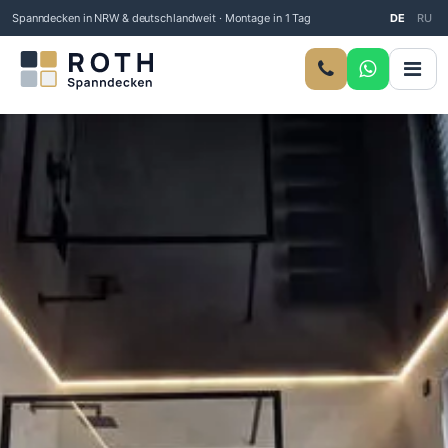
Spanndecken in NRW & deutschlandweit · Montage in 1 Tag
DE
RU