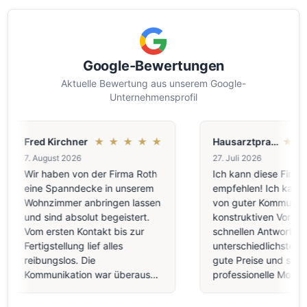
Google-Bewertungen
Aktuelle Bewertung aus unserem Google-
Unternehmensprofil
Fred Kirchner
★
★
★
★
★
Hausarztpraxis Ehrhardt
★
★
7. August 2026
27. Juli 2026
Wir haben von der Firma Roth
Ich kann diese Firma n
eine Spanndecke in unserem
empfehlen! Ich kann be
Wohnzimmer anbringen lassen
von guter Kommunikati
und sind absolut begeistert.
konstruktiven Vorschlä
Vom ersten Kontakt bis zur
schnellen Antworten au
Fertigstellung lief alles
unterschiedlichste Frag
reibungslos. Die
gute Preise und sehr
Kommunikation war überaus
professionelle Montage
freundlich, professionell und
qualitativ sehr hochwer
transparent. Die Handwerker
Decke in meiner Arztpr