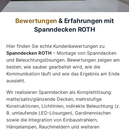
Was kostet meine neue
Bewertungen
& Erfahrungen mit
Spanndecke?
Spanndecken ROTH
Unverbindlich · kostenlos · ohne Anmeldung
Hier finden Sie echte Kundenbewertungen zu
Richtwert sofort sehen
Spanndecken ROTH
– Montage von Spanndecken
und Beleuchtungslösungen. Bewertungen zeigen am
Ausführliche Beratung
besten, wie sauber gearbeitet wird, wie die
Professionelle Montage
Kommunikation läuft und wie das Ergebnis am Ende
aussieht.
Schnellrechner
Wir realisieren Spanndecken als Komplettlösung:
FLÄCHE (M²)
matte/satin/glänzende Decken, mehrstufige
Konstruktionen, Lichtlinien, indirekte Beleuchtung (z.
B. umlaufende LED-Lösungen), Gardinennischen
sowie die Integration von Einbaustrahlern,
Zum Rechner
Hängelampen, Rauchmeldern und weiteren