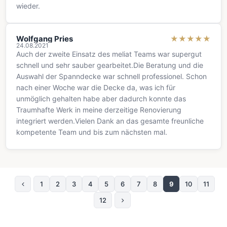
wieder.
Wolfgang Pries
★
★
★
★
★
24.08.2021
Auch der zweite Einsatz des meliat Teams war supergut
schnell und sehr sauber gearbeitet.Die Beratung und die
Auswahl der Spanndecke war schnell professionel. Schon
nach einer Woche war die Decke da, was ich für
unmöglich gehalten habe aber dadurch konnte das
Traumhafte Werk in meine derzeitige Renovierung
integriert werden.Vielen Dank an das gesamte freunliche
kompetente Team und bis zum nächsten mal.
1
2
3
4
5
6
7
8
9
10
11
Vorherige Seite
12
Nächste Seite