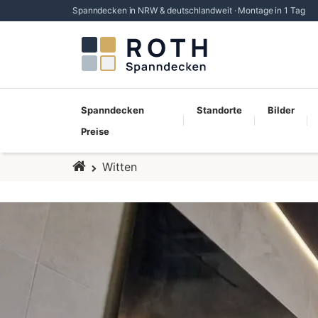
Spanndecken in NRW & deutschlandweit · Montage in 1 Tag
Spanndecken
Standorte
Bilder
Preise
Startseite
Witten