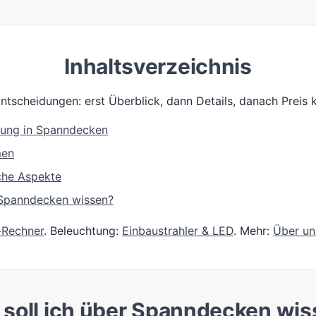
Inhaltsverzeichnis
Entscheidungen: erst Überblick, dann Details, danach Preis k
tung in Spanndecken
men
che Aspekte
e Spanndecken wissen?
-Rechner
. Beleuchtung:
Einbaustrahler & LED
. Mehr:
Über un
soll ich über Spanndecken wi