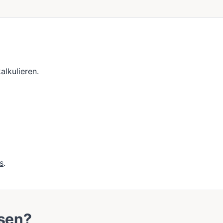
alkulieren.
s
.
ssen?