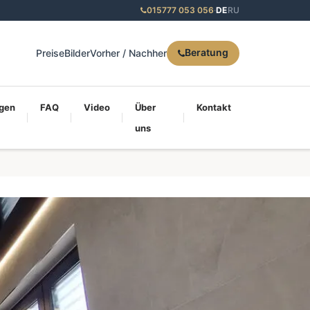
015777 053 056
·
DE
RU
Beratung
Preise
Bilder
Vorher / Nachher
gen
FAQ
Video
Über
Kontakt
uns