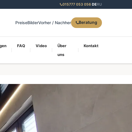
015777 053 056
·
DE
RU
Beratung
Preise
Bilder
Vorher / Nachher
gen
FAQ
Video
Über
Kontakt
uns