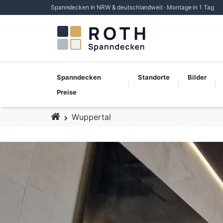
Spanndecken in NRW & deutschlandweit · Montage in 1 Tag
Spanndecken
Standorte
Bilder
Preise
Startseite
Wuppertal