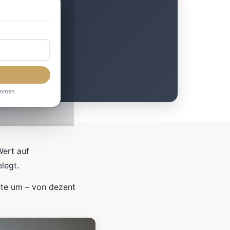
al
ommen.
Wert auf
legt.
kte um – von dezent