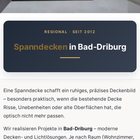
Was kostet meine neue
Spanndecke?
Unverbindlich · kostenlos · ohne Anmeldung
Spanndecken
in Bad-Driburg
Richtwert sofort sehen
Ausführliche Beratung
Professionelle Montage
Schnellrechner
Eine Spanndecke schafft ein ruhiges, präzises Deckenbild
– besonders praktisch, wenn die bestehende Decke
FLÄCHE (M²)
Risse, Unebenheiten oder alte Oberflächen hat, die
optisch nicht mehr passen.
Wir realisieren Projekte in
Bad-Driburg
– moderne
Zum Rechner
Decken- und Lichtlösungen. Je nach Raum (Wohnzimmer,