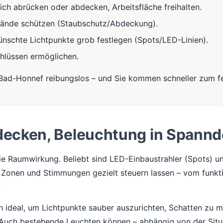
ch abrücken oder abdecken, Arbeitsfläche freihalten.
tände schützen (Staubschutz/Abdeckung).
nschte Lichtpunkte grob festlegen (Spots/LED-Linien).
hlüssen ermöglichen.
 Bad-Honnef reibungslos – und Sie kommen schneller zum fe
decken, Beleuchtung in Spann
e Raumwirkung. Beliebt sind LED-Einbaustrahler (Spots) un
h Zonen und Stimmungen gezielt steuern lassen – vom funkti
.
 ideal, um Lichtpunkte sauber auszurichten, Schatten zu mi
 Auch bestehende Leuchten können – abhängig von der Situa