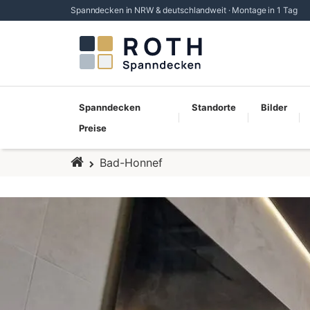
Spanndecken in NRW & deutschlandweit · Montage in 1 Tag
Spanndecken
Standorte
Bilder
Preise
Startseite
Bad-Honnef