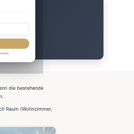
nef
ommen.
wenn die bestehende
n.
ach Raum (Wohnzimmer,