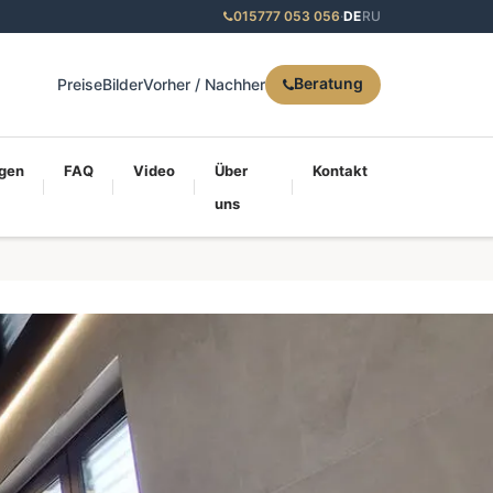
015777 053 056
·
DE
RU
Beratung
Preise
Bilder
Vorher / Nachher
gen
FAQ
Video
Über
Kontakt
uns