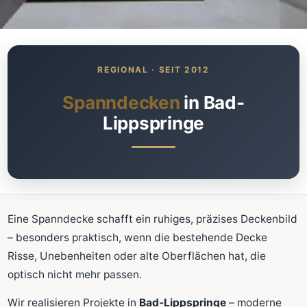
Was kostet meine neue
Spanndecke?
Unverbindlich · kostenlos · ohne Anmeldung
Spanndecken
in Bad-
Lippspringe
Richtwert sofort sehen
Ausführliche Beratung
Professionelle Montage
Schnellrechner
Eine Spanndecke schafft ein ruhiges, präzises Deckenbild
FLÄCHE (M²)
– besonders praktisch, wenn die bestehende Decke
Risse, Unebenheiten oder alte Oberflächen hat, die
optisch nicht mehr passen.
Zum Rechner
Wir realisieren Projekte in
Bad-Lippspringe
– moderne