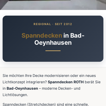
Was kostet meine neue
Spanndecke?
Unverbindlich · kostenlos · ohne Anmeldung
Spanndecken
in Bad-
Oeynhausen
Richtwert sofort sehen
Ausführliche Beratung
Professionelle Montage
Schnellrechner
Sie möchten Ihre Decke modernisieren oder ein neues
FLÄCHE (M²)
Lichtkonzept integrieren?
Spanndecken ROTH
berät Sie
in
Bad-Oeynhausen
– moderne Decken- und
Lichtlösungen.
Zum Rechner
Spanndecken (Stretchdecken) sind eine schnelle,