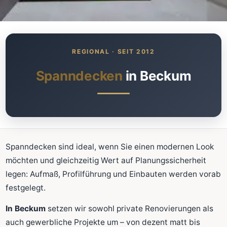
Was kostet meine neue
Spanndecke?
Unverbindlich · kostenlos · ohne Anmeldung
Spanndecken
in Beckum
Richtwert sofort sehen
Ausführliche Beratung
Professionelle Montage
Schnellrechner
Spanndecken sind ideal, wenn Sie einen modernen Look
möchten und gleichzeitig Wert auf Planungssicherheit
FLÄCHE (M²)
legen: Aufmaß, Profilführung und Einbauten werden vorab
festgelegt.
In Beckum
setzen wir sowohl private Renovierungen als
Zum Rechner
auch gewerbliche Projekte um – von dezent matt bis