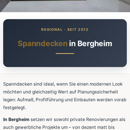
Was kostet meine neue
Spanndecke?
Unverbindlich · kostenlos · ohne Anmeldung
Spanndecken
in Bergheim
Richtwert sofort sehen
Ausführliche Beratung
Professionelle Montage
Schnellrechner
Spanndecken sind ideal, wenn Sie einen modernen Look
möchten und gleichzeitig Wert auf Planungssicherheit
FLÄCHE (M²)
legen: Aufmaß, Profilführung und Einbauten werden vorab
festgelegt.
In Bergheim
setzen wir sowohl private Renovierungen als
Zum Rechner
auch gewerbliche Projekte um – von dezent matt bis