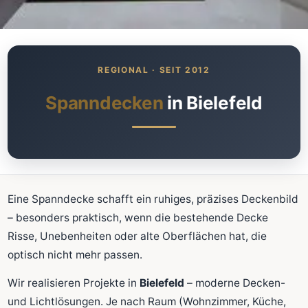
Was kostet meine neue
Spanndecke?
Unverbindlich · kostenlos · ohne Anmeldung
Spanndecken
in Bielefeld
Richtwert sofort sehen
Ausführliche Beratung
Professionelle Montage
Schnellrechner
Eine Spanndecke schafft ein ruhiges, präzises Deckenbild
– besonders praktisch, wenn die bestehende Decke
FLÄCHE (M²)
Risse, Unebenheiten oder alte Oberflächen hat, die
optisch nicht mehr passen.
Wir realisieren Projekte in
Bielefeld
– moderne Decken-
Zum Rechner
und Lichtlösungen. Je nach Raum (Wohnzimmer, Küche,