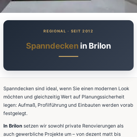
Was kostet meine neue
Spanndecke?
Unverbindlich · kostenlos · ohne Anmeldung
Spanndecken
in Brilon
Richtwert sofort sehen
Ausführliche Beratung
Professionelle Montage
Schnellrechner
Spanndecken sind ideal, wenn Sie einen modernen Look
möchten und gleichzeitig Wert auf Planungssicherheit
FLÄCHE (M²)
legen: Aufmaß, Profilführung und Einbauten werden vorab
festgelegt.
In Brilon
setzen wir sowohl private Renovierungen als
Zum Rechner
auch gewerbliche Projekte um – von dezent matt bis