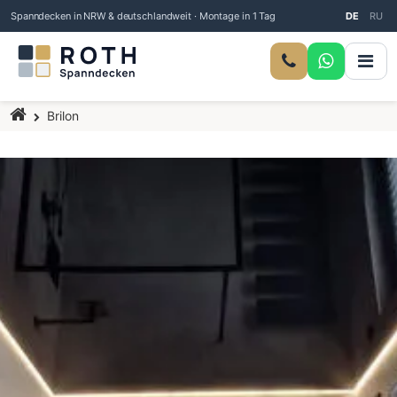
Spanndecken in NRW & deutschlandweit · Montage in 1 Tag
DE
RU
Startseite
Brilon