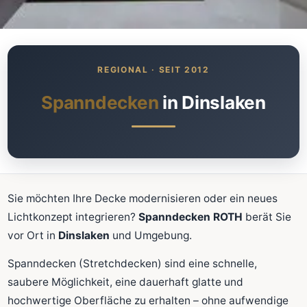
Was kostet meine neue
Spanndecke?
Unverbindlich · kostenlos · ohne Anmeldung
Spanndecken
in Dinslaken
Richtwert sofort sehen
Ausführliche Beratung
Professionelle Montage
Schnellrechner
Sie möchten Ihre Decke modernisieren oder ein neues
Lichtkonzept integrieren?
Spanndecken ROTH
berät Sie
FLÄCHE (M²)
vor Ort in
Dinslaken
und Umgebung.
Spanndecken (Stretchdecken) sind eine schnelle,
saubere Möglichkeit, eine dauerhaft glatte und
Zum Rechner
hochwertige Oberfläche zu erhalten – ohne aufwendige