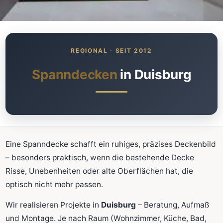
Was kostet meine neue
Spanndecke?
Unverbindlich · kostenlos · ohne Anmeldung
Spanndecken
in Duisburg
Richtwert sofort sehen
Ausführliche Beratung
Professionelle Montage
Schnellrechner
Eine Spanndecke schafft ein ruhiges, präzises Deckenbild
– besonders praktisch, wenn die bestehende Decke
FLÄCHE (M²)
Risse, Unebenheiten oder alte Oberflächen hat, die
optisch nicht mehr passen.
Wir realisieren Projekte in
Duisburg
– Beratung, Aufmaß
Zum Rechner
und Montage. Je nach Raum (Wohnzimmer, Küche, Bad,