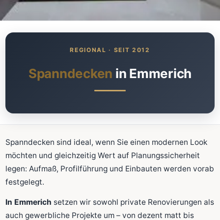
Was kostet meine neue
Spanndecke?
Unverbindlich · kostenlos · ohne Anmeldung
Spanndecken
in Emmerich
Richtwert sofort sehen
Ausführliche Beratung
Professionelle Montage
Schnellrechner
Spanndecken sind ideal, wenn Sie einen modernen Look
möchten und gleichzeitig Wert auf Planungssicherheit
FLÄCHE (M²)
legen: Aufmaß, Profilführung und Einbauten werden vorab
festgelegt.
In Emmerich
setzen wir sowohl private Renovierungen als
Zum Rechner
auch gewerbliche Projekte um – von dezent matt bis