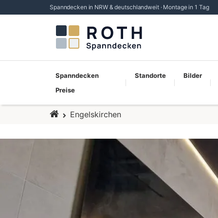
Spanndecken in NRW & deutschlandweit · Montage in 1 Tag
Spanndecken
Standorte
Bilder
Preise
Startseite
Engelskirchen