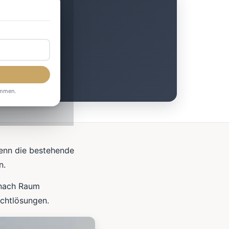
chen
ommen.
wenn die bestehende
n.
 nach Raum
ichtlösungen.