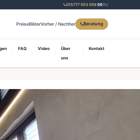
015777 053 056
·
DE
RU
Beratung
Preise
Bilder
Vorher / Nachher
gen
FAQ
Video
Über
Kontakt
uns