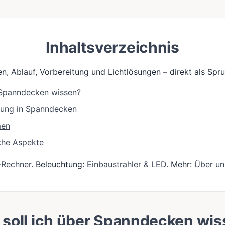
Inhaltsverzeichnis
n, Ablauf, Vorbereitung und Lichtlösungen – direkt als Sp
e Spanndecken wissen?
tung in Spanndecken
men
che Aspekte
-Rechner
. Beleuchtung:
Einbaustrahler & LED
. Mehr:
Über un
soll ich über Spanndecken wi