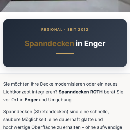
Was kostet meine neue
Spanndecke?
Unverbindlich · kostenlos · ohne Anmeldung
Spanndecken
in Enger
Richtwert sofort sehen
Ausführliche Beratung
Professionelle Montage
Schnellrechner
Sie möchten Ihre Decke modernisieren oder ein neues
Lichtkonzept integrieren?
Spanndecken ROTH
berät Sie
FLÄCHE (M²)
vor Ort in
Enger
und Umgebung.
Spanndecken (Stretchdecken) sind eine schnelle,
saubere Möglichkeit, eine dauerhaft glatte und
Zum Rechner
hochwertige Oberfläche zu erhalten – ohne aufwendige