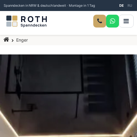
Spanndecken in NRW & deutschlandweit · Montage in 1 Tag
DE
RU
Startseite
Enger