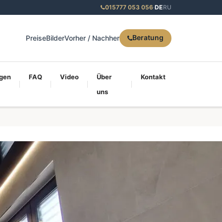
015777 053 056
·
DE
RU
Beratung
Preise
Bilder
Vorher / Nachher
gen
FAQ
Video
Über
Kontakt
uns