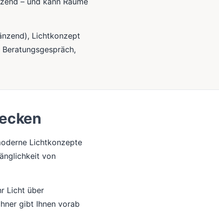
länzend – und kann Räume
änzend), Lichtkonzept
m Beratungsgespräch,
decken
 moderne Lichtkonzepte
änglichkeit von
hr Licht über
chner gibt Ihnen vorab