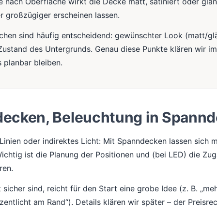
 Je nach Oberfläche wirkt die Decke matt, satiniert oder g
er großzügiger erscheinen lassen.
irchen sind häufig entscheidend: gewünschter Look (matt/gl
Zustand des Untergrunds. Genau diese Punkte klären wir i
 planbar bleiben.
decken, Beleuchtung in Spann
Linien oder indirektes Licht: Mit Spanndecken lassen sich
chtig ist die Planung der Positionen und (bei LED) die Zug
ren.
sicher sind, reicht für den Start eine grobe Idee (z. B. „me
zentlicht am Rand“). Details klären wir später – der Preisre