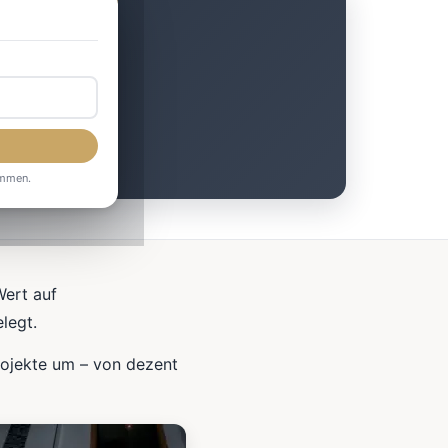
chen
ommen.
Wert auf
legt.
rojekte um – von dezent