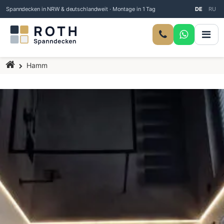
Spanndecken in NRW & deutschlandweit · Montage in 1 Tag
DE
RU
Startseite
Hamm