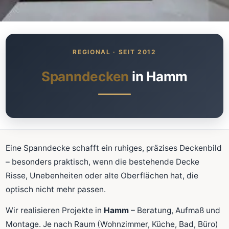
Was kostet meine neue
Spanndecke?
Unverbindlich · kostenlos · ohne Anmeldung
Spanndecken
in Hamm
Richtwert sofort sehen
Ausführliche Beratung
Professionelle Montage
Schnellrechner
Eine Spanndecke schafft ein ruhiges, präzises Deckenbild
– besonders praktisch, wenn die bestehende Decke
FLÄCHE (M²)
Risse, Unebenheiten oder alte Oberflächen hat, die
optisch nicht mehr passen.
Wir realisieren Projekte in
Hamm
– Beratung, Aufmaß und
Zum Rechner
Montage. Je nach Raum (Wohnzimmer, Küche, Bad, Büro)