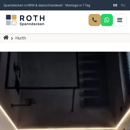
Spanndecken in NRW & deutschlandweit · Montage in 1 Tag
DE
RU
Startseite
Hurth