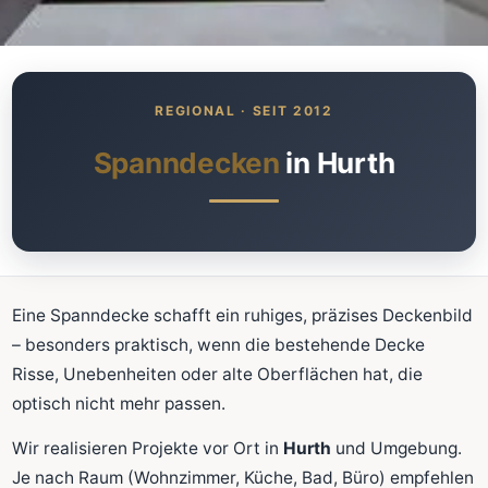
Was kostet meine neue
Spanndecke?
Unverbindlich · kostenlos · ohne Anmeldung
Spanndecken
in Hurth
Richtwert sofort sehen
Ausführliche Beratung
Professionelle Montage
Schnellrechner
Eine Spanndecke schafft ein ruhiges, präzises Deckenbild
– besonders praktisch, wenn die bestehende Decke
FLÄCHE (M²)
Risse, Unebenheiten oder alte Oberflächen hat, die
optisch nicht mehr passen.
Wir realisieren Projekte vor Ort in
Hurth
und Umgebung.
Zum Rechner
Je nach Raum (Wohnzimmer, Küche, Bad, Büro) empfehlen