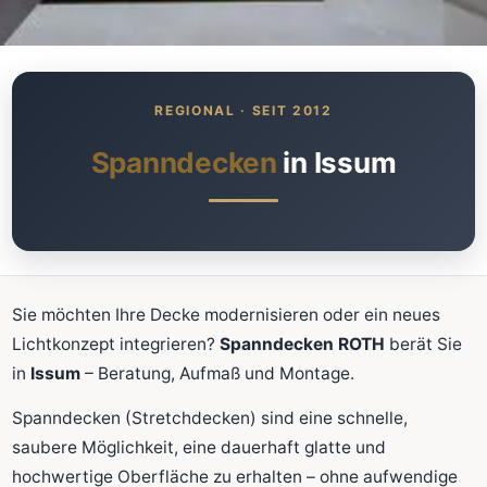
Was kostet meine neue
Spanndecke?
Unverbindlich · kostenlos · ohne Anmeldung
Spanndecken
in Issum
Richtwert sofort sehen
Ausführliche Beratung
Professionelle Montage
Schnellrechner
Sie möchten Ihre Decke modernisieren oder ein neues
Lichtkonzept integrieren?
Spanndecken ROTH
berät Sie
FLÄCHE (M²)
in
Issum
– Beratung, Aufmaß und Montage.
Spanndecken (Stretchdecken) sind eine schnelle,
saubere Möglichkeit, eine dauerhaft glatte und
Zum Rechner
hochwertige Oberfläche zu erhalten – ohne aufwendige