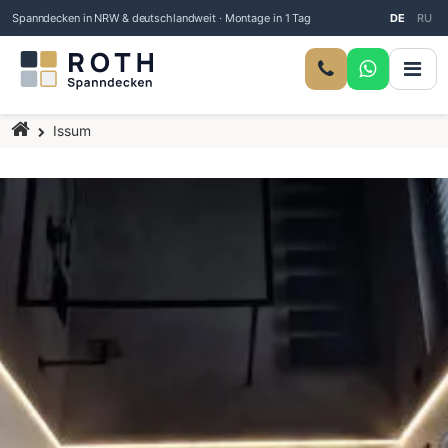
Spanndecken in NRW & deutschlandweit · Montage in 1 Tag
DE
RU
Startseite
Issum