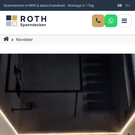
Spanndecken in NRW & deutschlandweit · Montage in 1 Tag
DE
RU
Startseite
Kevelaer