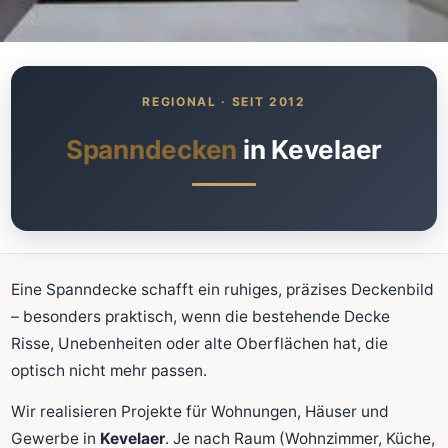
Was kostet meine neue
Spanndecke?
Unverbindlich · kostenlos · ohne Anmeldung
Spanndecken
in Kevelaer
Richtwert sofort sehen
Ausführliche Beratung
Professionelle Montage
Schnellrechner
Eine Spanndecke schafft ein ruhiges, präzises Deckenbild
– besonders praktisch, wenn die bestehende Decke
FLÄCHE (M²)
Risse, Unebenheiten oder alte Oberflächen hat, die
optisch nicht mehr passen.
Wir realisieren Projekte für Wohnungen, Häuser und
Zum Rechner
Gewerbe in
Kevelaer
. Je nach Raum (Wohnzimmer, Küche,