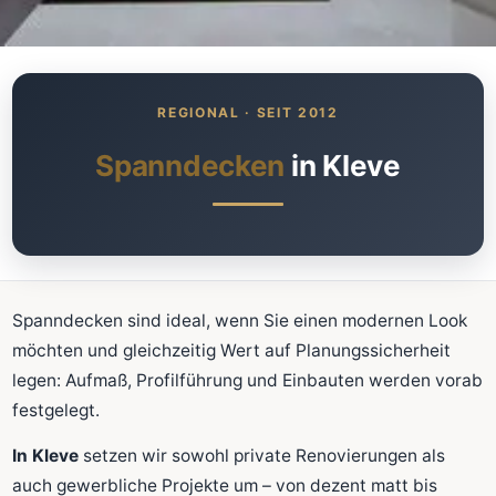
Was kostet meine neue
Spanndecke?
Unverbindlich · kostenlos · ohne Anmeldung
Spanndecken
in Kleve
Richtwert sofort sehen
Ausführliche Beratung
Professionelle Montage
Schnellrechner
Spanndecken sind ideal, wenn Sie einen modernen Look
möchten und gleichzeitig Wert auf Planungssicherheit
FLÄCHE (M²)
legen: Aufmaß, Profilführung und Einbauten werden vorab
festgelegt.
In Kleve
setzen wir sowohl private Renovierungen als
Zum Rechner
auch gewerbliche Projekte um – von dezent matt bis