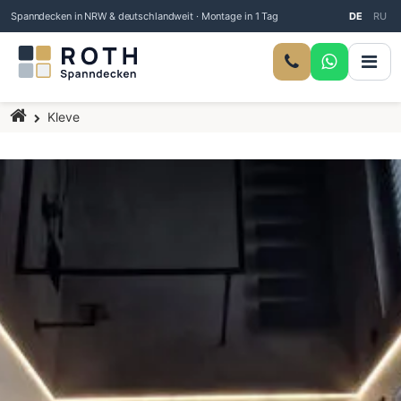
Spanndecken in NRW & deutschlandweit · Montage in 1 Tag
DE
RU
Startseite
Kleve