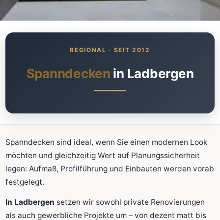
Was kostet meine neue
Spanndecke?
Unverbindlich · kostenlos · ohne Anmeldung
Spanndecken
in Ladbergen
Richtwert sofort sehen
Ausführliche Beratung
Professionelle Montage
Schnellrechner
Spanndecken sind ideal, wenn Sie einen modernen Look
möchten und gleichzeitig Wert auf Planungssicherheit
FLÄCHE (M²)
legen: Aufmaß, Profilführung und Einbauten werden vorab
festgelegt.
In Ladbergen
setzen wir sowohl private Renovierungen
Zum Rechner
als auch gewerbliche Projekte um – von dezent matt bis