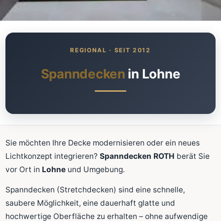
Was kostet meine neue
Spanndecke?
Unverbindlich · kostenlos · ohne Anmeldung
Spanndecken
in Lohne
Richtwert sofort sehen
Ausführliche Beratung
Professionelle Montage
Schnellrechner
Sie möchten Ihre Decke modernisieren oder ein neues
Lichtkonzept integrieren?
Spanndecken ROTH
berät Sie
FLÄCHE (M²)
vor Ort in
Lohne
und Umgebung.
Spanndecken (Stretchdecken) sind eine schnelle,
saubere Möglichkeit, eine dauerhaft glatte und
Zum Rechner
hochwertige Oberfläche zu erhalten – ohne aufwendige