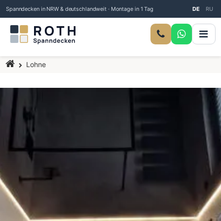
Spanndecken in NRW & deutschlandweit · Montage in 1 Tag
DE
RU
Startseite
Lohne