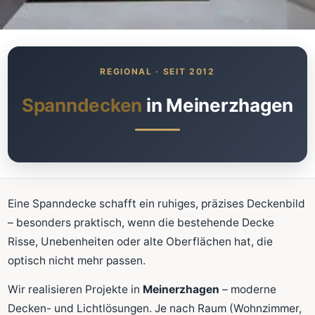
Was kostet meine neue
Spanndecke?
Unverbindlich · kostenlos · ohne Anmeldung
Spanndecken
in Meinerzhagen
Richtwert sofort sehen
Ausführliche Beratung
Professionelle Montage
Schnellrechner
Eine Spanndecke schafft ein ruhiges, präzises Deckenbild
– besonders praktisch, wenn die bestehende Decke
FLÄCHE (M²)
Risse, Unebenheiten oder alte Oberflächen hat, die
optisch nicht mehr passen.
Wir realisieren Projekte in
Meinerzhagen
– moderne
Zum Rechner
Decken- und Lichtlösungen. Je nach Raum (Wohnzimmer,