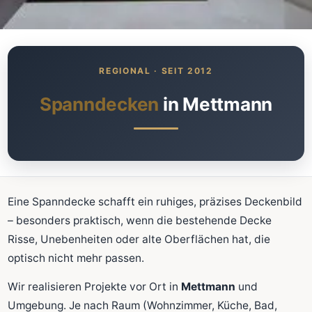
Was kostet meine neue
Spanndecke?
Unverbindlich · kostenlos · ohne Anmeldung
Spanndecken
in Mettmann
Richtwert sofort sehen
Ausführliche Beratung
Professionelle Montage
Schnellrechner
Eine Spanndecke schafft ein ruhiges, präzises Deckenbild
– besonders praktisch, wenn die bestehende Decke
FLÄCHE (M²)
Risse, Unebenheiten oder alte Oberflächen hat, die
optisch nicht mehr passen.
Wir realisieren Projekte vor Ort in
Mettmann
und
Zum Rechner
Umgebung. Je nach Raum (Wohnzimmer, Küche, Bad,