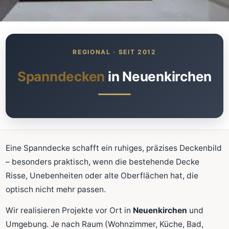
Was kostet meine neue
Spanndecke?
Unverbindlich · kostenlos · ohne Anmeldung
Spanndecken
in Neuenkirchen
Richtwert sofort sehen
Ausführliche Beratung
Professionelle Montage
Schnellrechner
Eine Spanndecke schafft ein ruhiges, präzises Deckenbild
– besonders praktisch, wenn die bestehende Decke
FLÄCHE (M²)
Risse, Unebenheiten oder alte Oberflächen hat, die
optisch nicht mehr passen.
Wir realisieren Projekte vor Ort in
Neuenkirchen
und
Zum Rechner
Umgebung. Je nach Raum (Wohnzimmer, Küche, Bad,