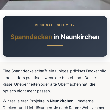
Was kostet meine neue
Spanndecke?
Unverbindlich · kostenlos · ohne Anmeldung
Spanndecken
in Neunkirchen
Richtwert sofort sehen
Ausführliche Beratung
Professionelle Montage
Schnellrechner
Eine Spanndecke schafft ein ruhiges, präzises Deckenbild
– besonders praktisch, wenn die bestehende Decke
FLÄCHE (M²)
Risse, Unebenheiten oder alte Oberflächen hat, die
optisch nicht mehr passen.
Wir realisieren Projekte in
Neunkirchen
– moderne
Zum Rechner
Decken- und Lichtlösungen. Je nach Raum (Wohnzimmer,