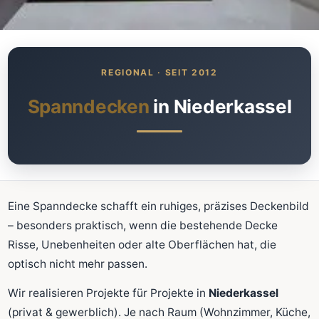
Was kostet meine neue
Spanndecke?
Unverbindlich · kostenlos · ohne Anmeldung
Spanndecken
in Niederkassel
Richtwert sofort sehen
Ausführliche Beratung
Professionelle Montage
Schnellrechner
Eine Spanndecke schafft ein ruhiges, präzises Deckenbild
– besonders praktisch, wenn die bestehende Decke
FLÄCHE (M²)
Risse, Unebenheiten oder alte Oberflächen hat, die
optisch nicht mehr passen.
Wir realisieren Projekte für Projekte in
Niederkassel
Zum Rechner
(privat & gewerblich). Je nach Raum (Wohnzimmer, Küche,