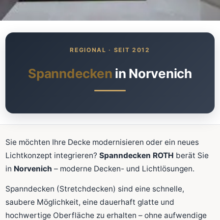
Was kostet meine neue
Spanndecke?
Unverbindlich · kostenlos · ohne Anmeldung
Spanndecken
in Norvenich
Richtwert sofort sehen
Ausführliche Beratung
Professionelle Montage
Schnellrechner
Sie möchten Ihre Decke modernisieren oder ein neues
Lichtkonzept integrieren?
Spanndecken ROTH
berät Sie
FLÄCHE (M²)
in
Norvenich
– moderne Decken- und Lichtlösungen.
Spanndecken (Stretchdecken) sind eine schnelle,
saubere Möglichkeit, eine dauerhaft glatte und
Zum Rechner
hochwertige Oberfläche zu erhalten – ohne aufwendige