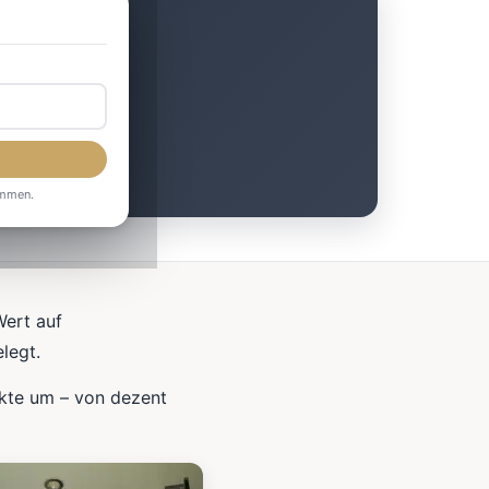
ht
ommen.
Wert auf
legt.
ekte um – von dezent