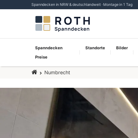
Spanndecken in NRW & deutschlandweit · Montage in 1 Tag
Spanndecken
Standorte
Bilder
Preise
Startseite
Numbrecht