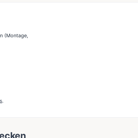
en (Montage,
s
.
decken