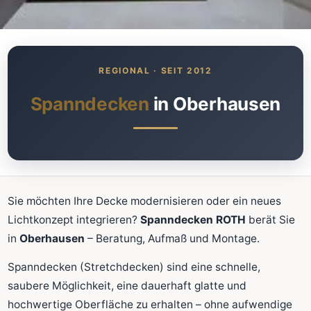
Was kostet meine neue
Spanndecke?
Unverbindlich · kostenlos · ohne Anmeldung
Spanndecken
in Oberhausen
Richtwert sofort sehen
Ausführliche Beratung
Professionelle Montage
Schnellrechner
Sie möchten Ihre Decke modernisieren oder ein neues
Lichtkonzept integrieren?
Spanndecken ROTH
berät Sie
FLÄCHE (M²)
in
Oberhausen
– Beratung, Aufmaß und Montage.
Spanndecken (Stretchdecken) sind eine schnelle,
saubere Möglichkeit, eine dauerhaft glatte und
Zum Rechner
hochwertige Oberfläche zu erhalten – ohne aufwendige