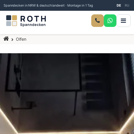
Spanndecken in NRW & deutschlandweit · Montage in 1 Tag
DE
RU
Startseite
Olfen