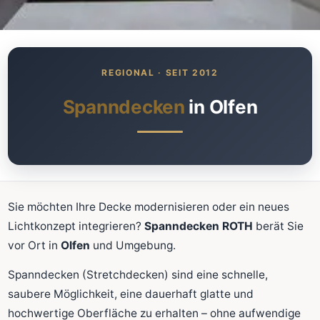
Was kostet meine neue
Spanndecke?
Unverbindlich · kostenlos · ohne Anmeldung
Spanndecken
in Olfen
Richtwert sofort sehen
Ausführliche Beratung
Professionelle Montage
Schnellrechner
Sie möchten Ihre Decke modernisieren oder ein neues
Lichtkonzept integrieren?
Spanndecken ROTH
berät Sie
FLÄCHE (M²)
vor Ort in
Olfen
und Umgebung.
Spanndecken (Stretchdecken) sind eine schnelle,
saubere Möglichkeit, eine dauerhaft glatte und
Zum Rechner
hochwertige Oberfläche zu erhalten – ohne aufwendige