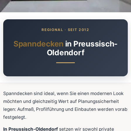
Was kostet meine neue
Spanndecke?
Unverbindlich · kostenlos · ohne Anmeldung
Spanndecken
in Preussisch-
Oldendorf
Richtwert sofort sehen
Ausführliche Beratung
Professionelle Montage
Schnellrechner
Spanndecken sind ideal, wenn Sie einen modernen Look
FLÄCHE (M²)
möchten und gleichzeitig Wert auf Planungssicherheit
legen: Aufmaß, Profilführung und Einbauten werden vorab
festgelegt.
Zum Rechner
In Preussisch-Oldendorf
setzen wir sowohl private