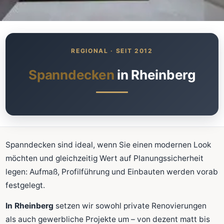
Was kostet meine neue
Spanndecke?
Unverbindlich · kostenlos · ohne Anmeldung
Spanndecken
in Rheinberg
Richtwert sofort sehen
Ausführliche Beratung
Professionelle Montage
Schnellrechner
Spanndecken sind ideal, wenn Sie einen modernen Look
möchten und gleichzeitig Wert auf Planungssicherheit
FLÄCHE (M²)
legen: Aufmaß, Profilführung und Einbauten werden vorab
festgelegt.
In Rheinberg
setzen wir sowohl private Renovierungen
Zum Rechner
als auch gewerbliche Projekte um – von dezent matt bis