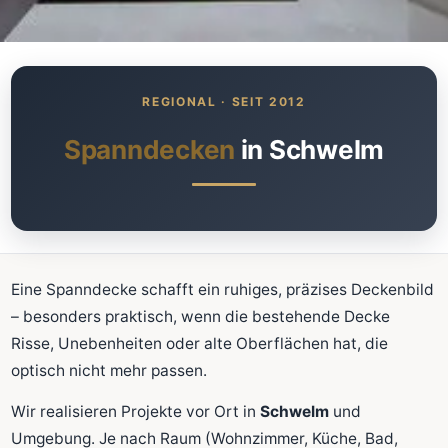
Was kostet meine neue
Spanndecke?
Unverbindlich · kostenlos · ohne Anmeldung
Spanndecken
in Schwelm
Richtwert sofort sehen
Ausführliche Beratung
Professionelle Montage
Schnellrechner
Eine Spanndecke schafft ein ruhiges, präzises Deckenbild
– besonders praktisch, wenn die bestehende Decke
FLÄCHE (M²)
Risse, Unebenheiten oder alte Oberflächen hat, die
optisch nicht mehr passen.
Wir realisieren Projekte vor Ort in
Schwelm
und
Zum Rechner
Umgebung. Je nach Raum (Wohnzimmer, Küche, Bad,