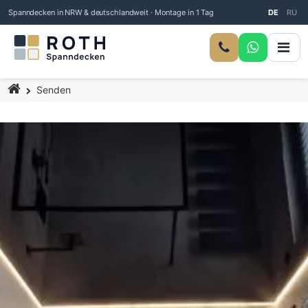
Spanndecken in NRW & deutschlandweit · Montage in 1 Tag
DE
RU
Startseite
Senden