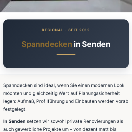
Was kostet meine neue
Spanndecke?
Unverbindlich · kostenlos · ohne Anmeldung
Spanndecken
in Senden
Richtwert sofort sehen
Ausführliche Beratung
Professionelle Montage
Schnellrechner
Spanndecken sind ideal, wenn Sie einen modernen Look
möchten und gleichzeitig Wert auf Planungssicherheit
FLÄCHE (M²)
legen: Aufmaß, Profilführung und Einbauten werden vorab
festgelegt.
In Senden
setzen wir sowohl private Renovierungen als
Zum Rechner
auch gewerbliche Projekte um – von dezent matt bis