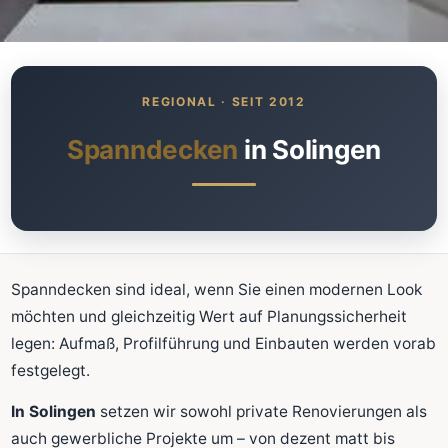
Was kostet meine neue
Spanndecke?
Unverbindlich · kostenlos · ohne Anmeldung
Spanndecken
in Solingen
Richtwert sofort sehen
Ausführliche Beratung
Professionelle Montage
Schnellrechner
Spanndecken sind ideal, wenn Sie einen modernen Look
möchten und gleichzeitig Wert auf Planungssicherheit
FLÄCHE (M²)
legen: Aufmaß, Profilführung und Einbauten werden vorab
festgelegt.
In Solingen
setzen wir sowohl private Renovierungen als
Zum Rechner
auch gewerbliche Projekte um – von dezent matt bis