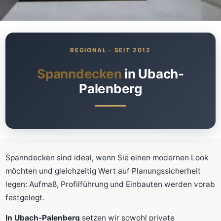
Was kostet meine neue
Spanndecke?
Unverbindlich · kostenlos · ohne Anmeldung
Spanndecken
in Ubach-
Palenberg
Richtwert sofort sehen
Ausführliche Beratung
Professionelle Montage
Schnellrechner
Spanndecken sind ideal, wenn Sie einen modernen Look
FLÄCHE (M²)
möchten und gleichzeitig Wert auf Planungssicherheit
legen: Aufmaß, Profilführung und Einbauten werden vorab
festgelegt.
Zum Rechner
In Ubach-Palenberg
setzen wir sowohl private