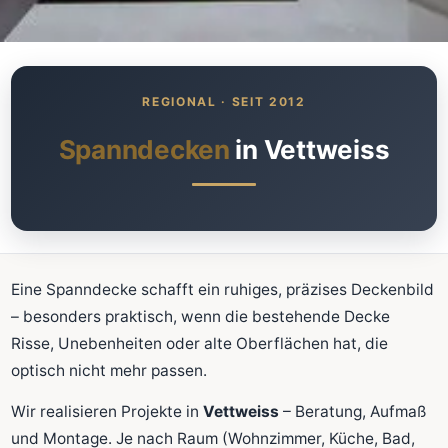
Was kostet meine neue
Spanndecke?
Unverbindlich · kostenlos · ohne Anmeldung
Spanndecken
in Vettweiss
Richtwert sofort sehen
Ausführliche Beratung
Professionelle Montage
Schnellrechner
Eine Spanndecke schafft ein ruhiges, präzises Deckenbild
– besonders praktisch, wenn die bestehende Decke
FLÄCHE (M²)
Risse, Unebenheiten oder alte Oberflächen hat, die
optisch nicht mehr passen.
Wir realisieren Projekte in
Vettweiss
– Beratung, Aufmaß
Zum Rechner
und Montage. Je nach Raum (Wohnzimmer, Küche, Bad,