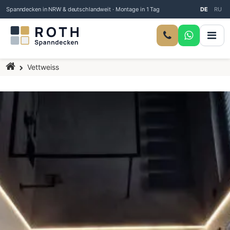
Spanndecken in NRW & deutschlandweit · Montage in 1 Tag
DE
RU
Startseite
Vettweiss