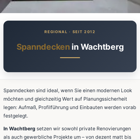
Was kostet meine neue
Spanndecke?
Unverbindlich · kostenlos · ohne Anmeldung
Spanndecken
in Wachtberg
Richtwert sofort sehen
Ausführliche Beratung
Professionelle Montage
Schnellrechner
Spanndecken sind ideal, wenn Sie einen modernen Look
möchten und gleichzeitig Wert auf Planungssicherheit
FLÄCHE (M²)
legen: Aufmaß, Profilführung und Einbauten werden vorab
festgelegt.
In Wachtberg
setzen wir sowohl private Renovierungen
Zum Rechner
als auch gewerbliche Projekte um – von dezent matt bis