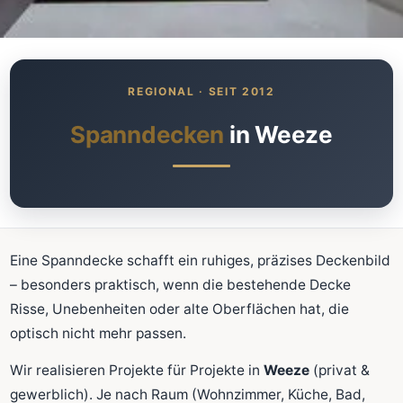
Was kostet meine neue
Spanndecke?
Unverbindlich · kostenlos · ohne Anmeldung
Spanndecken
in Weeze
Richtwert sofort sehen
Ausführliche Beratung
Professionelle Montage
Schnellrechner
Eine Spanndecke schafft ein ruhiges, präzises Deckenbild
– besonders praktisch, wenn die bestehende Decke
FLÄCHE (M²)
Risse, Unebenheiten oder alte Oberflächen hat, die
optisch nicht mehr passen.
Wir realisieren Projekte für Projekte in
Weeze
(privat &
Zum Rechner
gewerblich). Je nach Raum (Wohnzimmer, Küche, Bad,