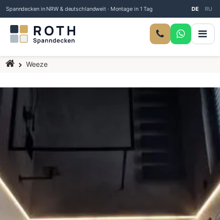
Spanndecken in NRW & deutschlandweit · Montage in 1 Tag
DE
RU
Startseite
Weeze