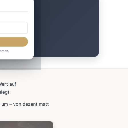
l
ommen.
Wert auf
legt.
e um – von dezent matt