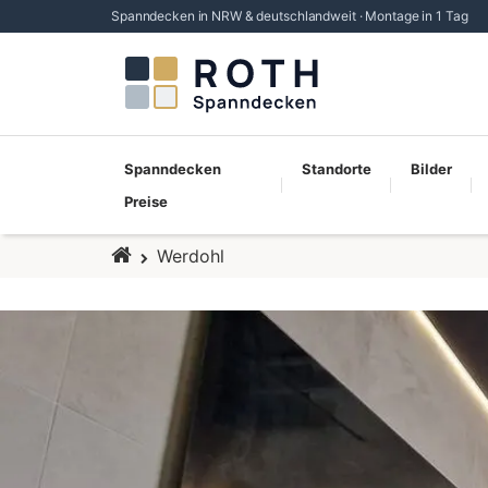
Spanndecken in NRW & deutschlandweit · Montage in 1 Tag
Spanndecken
Standorte
Bilder
Preise
Startseite
Werdohl