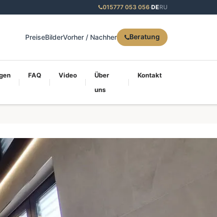
015777 053 056
·
DE
RU
Beratung
Preise
Bilder
Vorher / Nachher
gen
FAQ
Video
Über
Kontakt
uns