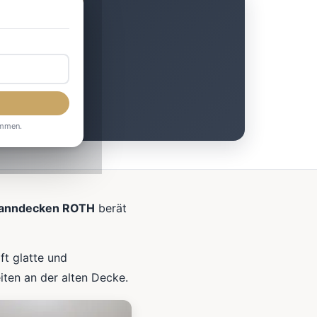
peln
ommen.
anndecken ROTH
berät
ft glatte und
ten an der alten Decke.