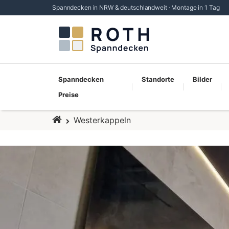
Spanndecken in NRW & deutschlandweit · Montage in 1 Tag
Spanndecken
Standorte
Bilder
Preise
Startseite
Westerkappeln