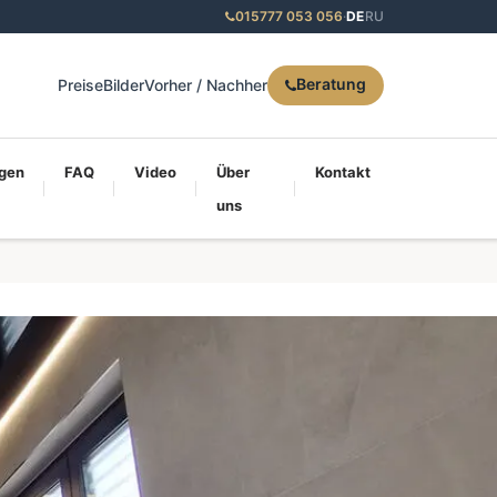
015777 053 056
·
DE
RU
Beratung
Preise
Bilder
Vorher / Nachher
gen
FAQ
Video
Über
Kontakt
uns