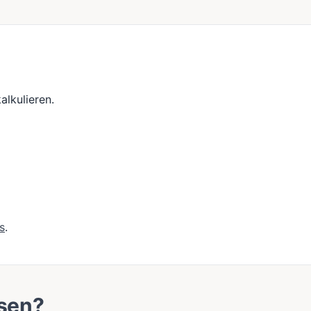
alkulieren.
s
.
ssen?