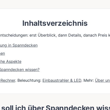
Inhaltsverzeichnis
Entscheidungen: erst Überblick, dann Details, danach Preis k
tung in Spanndecken
men
che Aspekte
e Spanndecken wissen?
-Rechner
. Beleuchtung:
Einbaustrahler & LED
. Mehr:
Über un
soll ich über Spanndecken wi