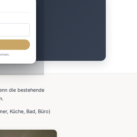
r
ommen.
wenn die bestehende
n.
r, Küche, Bad, Büro)