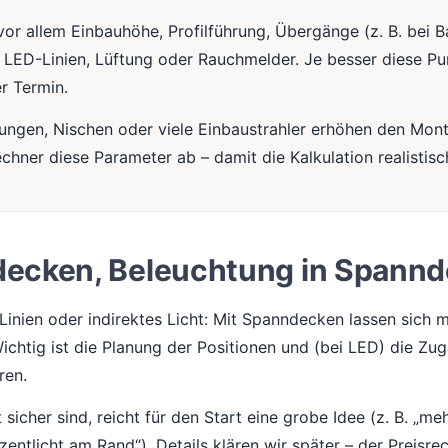
vor allem Einbauhöhe, Profilführung, Übergänge (z. B. bei B
, LED-Linien, Lüftung oder Rauchmelder. Je besser diese Pu
er Termin.
dungen, Nischen oder viele Einbaustrahler erhöhen den Mo
echner diese Parameter ab – damit die Kalkulation realistisch
decken, Beleuchtung in Spann
Linien oder indirektes Licht: Mit Spanndecken lassen sich
chtig ist die Planung der Positionen und (bei LED) die Zug
ren.
sicher sind, reicht für den Start eine grobe Idee (z. B. „me
zentlicht am Rand“). Details klären wir später – der Preisre