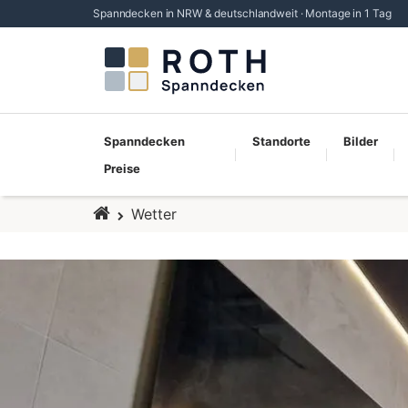
Spanndecken in NRW & deutschlandweit · Montage in 1 Tag
Spanndecken
Standorte
Bilder
Preise
Startseite
Wetter