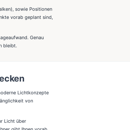
alken), sowie Positionen
nkte vorab geplant sind,
ntageaufwand. Genau
 bleibt.
decken
 moderne Lichtkonzepte
änglichkeit von
hr Licht über
chner gibt Ihnen vorab