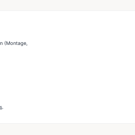
en (Montage,
s
.