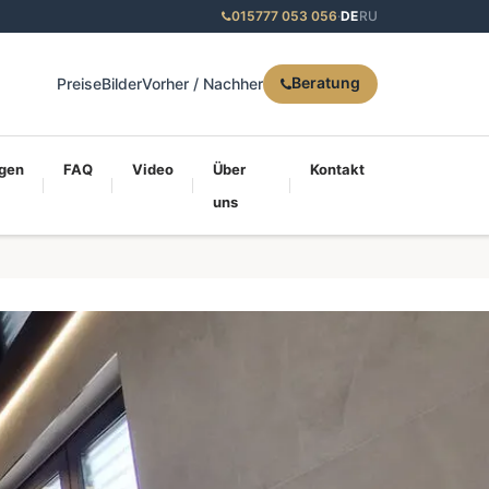
015777 053 056
·
DE
RU
Beratung
Preise
Bilder
Vorher / Nachher
gen
FAQ
Video
Über
Kontakt
uns